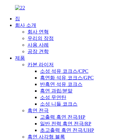
집
회사 소개
회사 연혁
우리의 장점
사용 사례
공장 견학
제품
카본 라이저
소성 석유 코크스/CPC
흑연화 석유 코크스/GPC
반흑연 석유 코크스
흑연 과립/분말
소성 무연탄
소성 니들 코크스
흑연 전극
고출력 흑연 전극/HP
일반 전력 흑연 전극/RP
초고출력 흑연 전극/UHP
흑연 사각형 블록