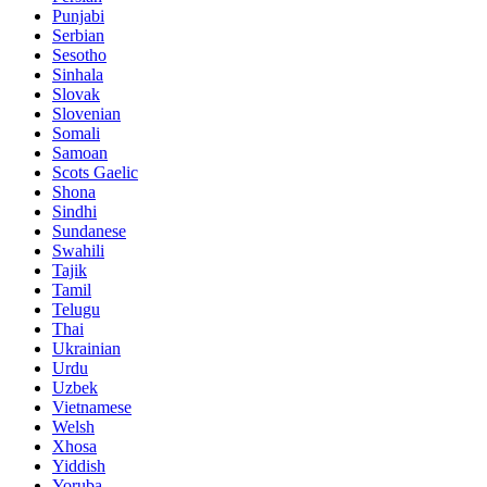
Punjabi
Serbian
Sesotho
Sinhala
Slovak
Slovenian
Somali
Samoan
Scots Gaelic
Shona
Sindhi
Sundanese
Swahili
Tajik
Tamil
Telugu
Thai
Ukrainian
Urdu
Uzbek
Vietnamese
Welsh
Xhosa
Yiddish
Yoruba