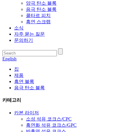
양극 탄소 블록
음극 탄소 블록
콜타르 피치
흑연 스크랩
소식
자주 묻는 질문
문의하기
English
집
제품
흑연 블록
음극 탄소 블록
카테고리
카본 라이저
소성 석유 코크스/CPC
흑연화 석유 코크스/GPC
반흑연 석유 코크스