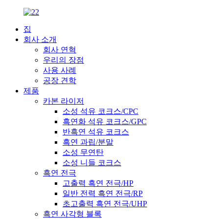
집
회사 소개
회사 연혁
우리의 장점
사용 사례
공장 견학
제품
카본 라이저
소성 석유 코크스/CPC
흑연화 석유 코크스/GPC
반흑연 석유 코크스
흑연 과립/분말
소성 무연탄
소성 니들 코크스
흑연 전극
고출력 흑연 전극/HP
일반 전력 흑연 전극/RP
초고출력 흑연 전극/UHP
흑연 사각형 블록