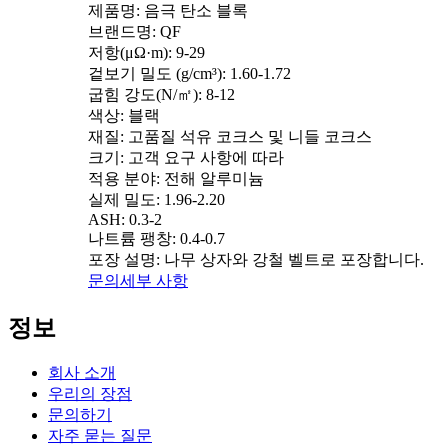
제품명: 음극 탄소 블록
브랜드명: QF
저항(μΩ·m): 9-29
겉보기 밀도 (g/cm³): 1.60-1.72
굽힘 강도(N/㎡): 8-12
색상: 블랙
재질: 고품질 석유 코크스 및 니들 코크스
크기: 고객 요구 사항에 따라
적용 분야: 전해 알루미늄
실제 밀도: 1.96-2.20
ASH: 0.3-2
나트륨 팽창: 0.4-0.7
포장 설명: 나무 상자와 강철 벨트로 포장합니다.
문의
세부 사항
정보
회사 소개
우리의 장점
문의하기
자주 묻는 질문