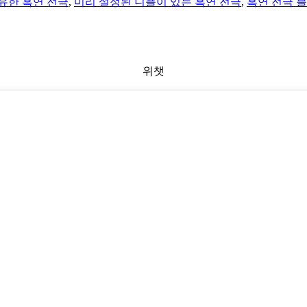
유한 흑연 전극
,
미리 설정된 니플이 있는 흑연 전극
,
흑연 전극 
위챗