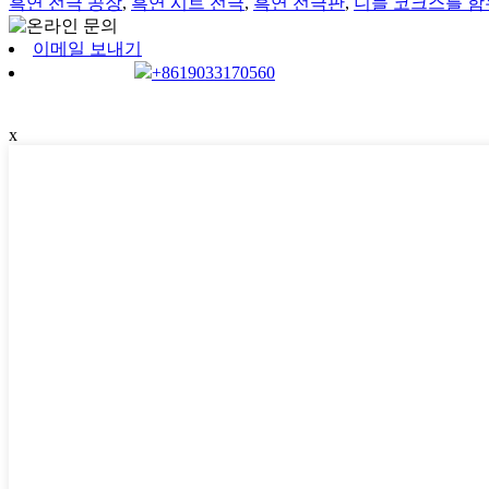
흑연 전극 공장
,
흑연 시트 전극
,
흑연 전극판
,
니들 코크스를 함
이메일 보내기
+8619033170560
x