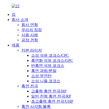
집
회사 소개
회사 연혁
우리의 장점
사용 사례
공장 견학
제품
카본 라이저
소성 석유 코크스/CPC
흑연화 석유 코크스/GPC
반흑연 석유 코크스
흑연 과립/분말
소성 무연탄
소성 니들 코크스
흑연 전극
고출력 흑연 전극/HP
일반 전력 흑연 전극/RP
초고출력 흑연 전극/UHP
흑연 사각형 블록