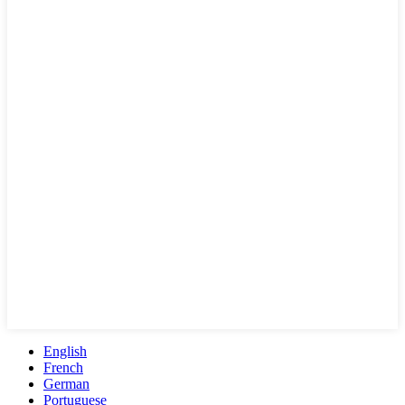
English
French
German
Portuguese