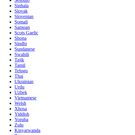
Sesotho
Sinhala
Slovak
Slovenian
Somali
Samoan
Scots Gaelic
Shona
Sindhi
Sundanese
Swahili
Tajik
Tamil
Telugu
Thai
Ukrainian
Urdu
Uzbek
Vietnamese
Welsh
Xhosa
Yiddish
Yoruba
Zulu
Kinyarwanda