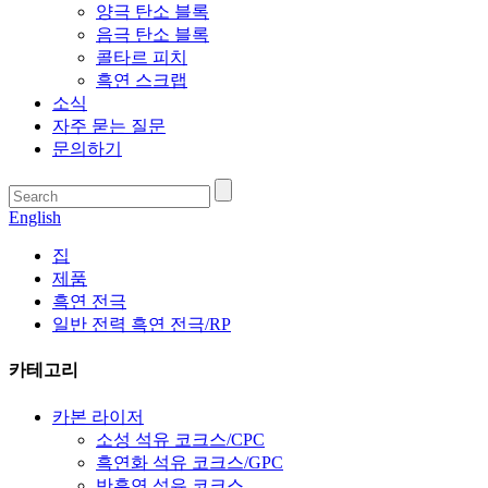
양극 탄소 블록
음극 탄소 블록
콜타르 피치
흑연 스크랩
소식
자주 묻는 질문
문의하기
English
집
제품
흑연 전극
일반 전력 흑연 전극/RP
카테고리
카본 라이저
소성 석유 코크스/CPC
흑연화 석유 코크스/GPC
반흑연 석유 코크스