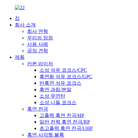
집
회사 소개
회사 연혁
우리의 장점
사용 사례
공장 견학
제품
카본 라이저
소성 석유 코크스/CPC
흑연화 석유 코크스/GPC
반흑연 석유 코크스
흑연 과립/분말
소성 무연탄
소성 니들 코크스
흑연 전극
고출력 흑연 전극/HP
일반 전력 흑연 전극/RP
초고출력 흑연 전극/UHP
흑연 사각형 블록