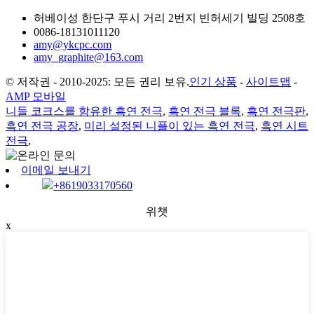
허베이성 한단구 푸시 거리 2번지 빈허세기 빌딩 2508호
0086-18131011120
amy@ykcpc.com
amy_graphite@163.com
© 저작권 - 2010-2025: 모든 권리 보유.
인기 상품
-
사이트맵
-
AMP 모바일
니들 코크스를 함유한 흑연 전극
,
흑연 전극 블록
,
흑연 전극판
,
흑연 전극 공장
,
미리 설정된 니플이 있는 흑연 전극
,
흑연 시트
전극
,
이메일 보내기
+8619033170560
위챗
x