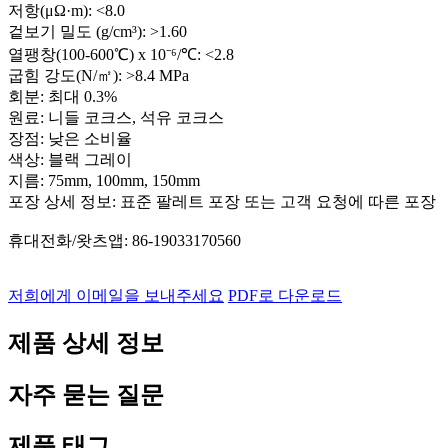
저항(μΩ·m): <8.0
겉보기 밀도 (g/cm³): >1.60
열팽창(100-600℃) x 10⁻⁶/℃: <2.8
굽힘 강도(N/㎡): >8.4 MPa
회분: 최대 0.3%
원료: 니들 코크스, 석유 코크스
장점: 낮은 소비율
색상: 블랙 그레이
지름: 75mm, 100mm, 150mm
포장 상세 정보: 표준 팔레트 포장 또는 고객 요청에 따른 포장
휴대전화/왓츠앱: 86-19033170560
저희에게 이메일을 보내주세요
PDF로 다운로드
제품 상세 정보
자주 묻는 질문
제품 태그